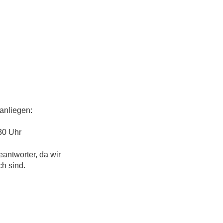
anliegen:
30 Uhr
eantworter, da wir
ch sind.