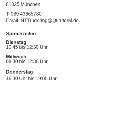
81825 München
T:
089 43665780
Email: NTTrudering@QuarterM.de
Sprechzeiten:
Dienstag
10:45 bis 12:30 Uhr
Mittwoch
08:30 bis 12:30 Uhr
Donnerstag
16:30 Uhr bis 19:00 Uhr
Sprechstunde für Inklusionsanliegen:
Mittwoch
10:00 Uhr bis 12:30 Uhr
​Bitte nutze auch den Anrufbeantworter,
da wir vielleicht gerade im Gespräch
sind.