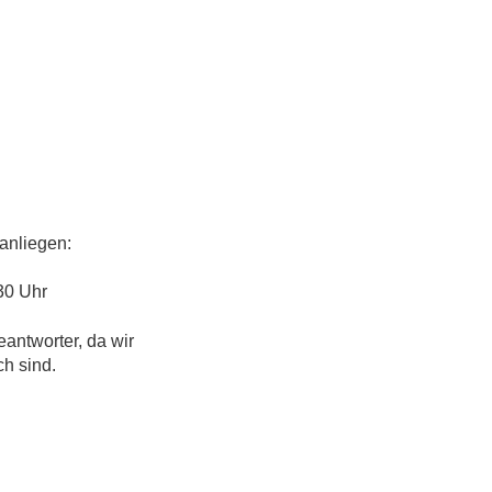
anliegen:
30 Uhr
eantworter, da wir
ch sind.