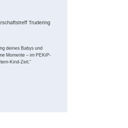
schaftstreff Trudering
ung deines Babys und
ame Momente – im PEKiP-
tern-Kind-Zeit."