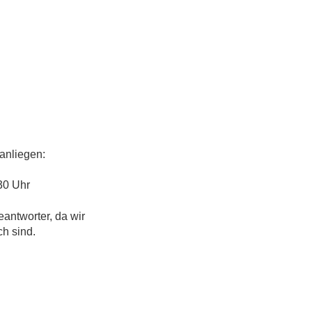
anliegen:
30 Uhr
eantworter, da wir
ch sind.