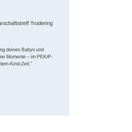
schaftstreff Trudering
ung deines Babys und
ame Momente – im PEKiP-
tern-Kind-Zeit."