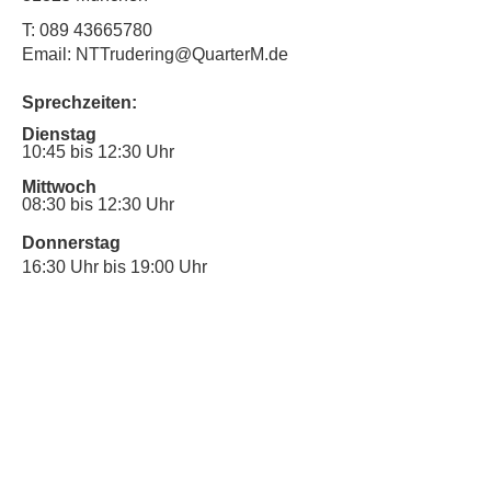
T:
089 43665780
Email: NTTrudering@QuarterM.de
Sprechzeiten:
Dienstag
10:45 bis 12:30 Uhr
Mittwoch
08:30 bis 12:30 Uhr
Donnerstag
16:30 Uhr bis 19:00 Uhr
Sprechstunde für Inklusionsanliegen:
Mittwoch
10:00 Uhr bis 12:30 Uhr
​Bitte nutze auch den Anrufbeantworter,
da wir vielleicht gerade im Gespräch
sind.