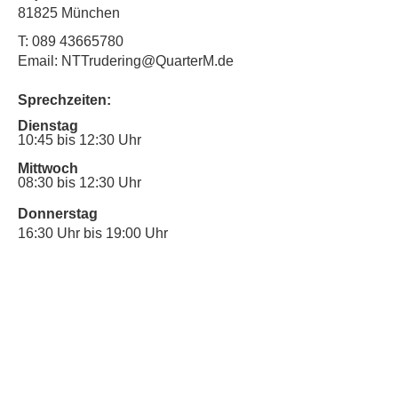
81825 München
T:
089 43665780
Email: NTTrudering@QuarterM.de
Sprechzeiten:
Dienstag
10:45 bis 12:30 Uhr
Mittwoch
08:30 bis 12:30 Uhr
Donnerstag
16:30 Uhr bis 19:00 Uhr
Sprechstunde für Inklusionsanliegen:
Mittwoch
10:00 Uhr bis 12:30 Uhr
​Bitte nutze auch den Anrufbeantworter,
da wir vielleicht gerade im Gespräch
sind.