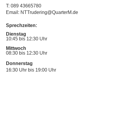
T:
089 43665780
Email: NTTrudering@QuarterM.de
Sprechzeiten:
Dienstag
10:45 bis 12:30 Uhr
Mittwoch
08:30 bis 12:30 Uhr
Donnerstag
16:30 Uhr bis 19:00 Uhr
Sprechstunde für Inklusionsanliegen:
Mittwoch
10:00 Uhr bis 12:30 Uhr
​Bitte nutze auch den Anrufbeantworter,
da wir vielleicht gerade im Gespräch
sind.
Kontakt