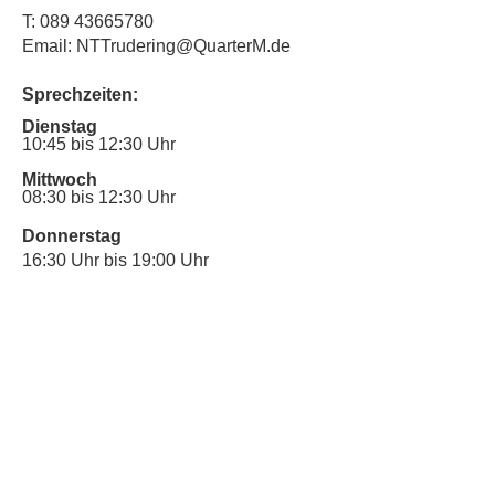
T:
089 43665780
Email: NTTrudering@QuarterM.de
Sprechzeiten:
Dienstag
10:45 bis 12:30 Uhr
Mittwoch
08:30 bis 12:30 Uhr
Donnerstag
16:30 Uhr bis 19:00 Uhr
Sprechstunde für Inklusionsanliegen:
Mittwoch
10:00 Uhr bis 12:30 Uhr
​Bitte nutze auch den Anrufbeantworter,
da wir vielleicht gerade im Gespräch
sind.
Kontakt