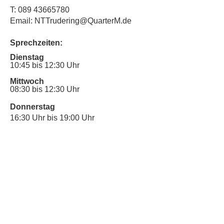
T:
089 43665780
Email: NTTrudering@QuarterM.de
Sprechzeiten:
Dienstag
10:45 bis 12:30 Uhr
Mittwoch
08:30 bis 12:30 Uhr
Donnerstag
16:30 Uhr bis 19:00 Uhr
Sprechstunde für Inklusionsanliegen:
Mittwoch
10:00 Uhr bis 12:30 Uhr
​Bitte nutze auch den Anrufbeantworter,
da wir vielleicht gerade im Gespräch
sind.
Kontakt