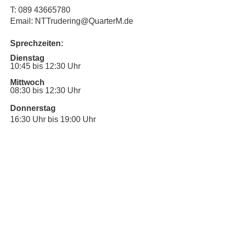
T:
089 43665780
Email: NTTrudering@QuarterM.de
Sprechzeiten:
Dienstag
10:45 bis 12:30 Uhr
Mittwoch
08:30 bis 12:30 Uhr
Donnerstag
16:30 Uhr bis 19:00 Uhr
Sprechstunde für Inklusionsanliegen:
Mittwoch
10:00 Uhr bis 12:30 Uhr
​Bitte nutze auch den Anrufbeantworter,
da wir vielleicht gerade im Gespräch
sind.
Kontakt