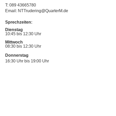
T:
089 43665780
Email: NTTrudering@QuarterM.de
Sprechzeiten:
Dienstag
10:45 bis 12:30 Uhr
Mittwoch
08:30 bis 12:30 Uhr
Donnerstag
16:30 Uhr bis 19:00 Uhr
Sprechstunde für Inklusionsanliegen:
Mittwoch
10:00 Uhr bis 12:30 Uhr
​Bitte nutze auch den Anrufbeantworter,
da wir vielleicht gerade im Gespräch
sind.
Kontakt