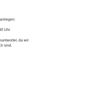
anliegen:
30 Uhr
eantworter, da wir
ch sind.