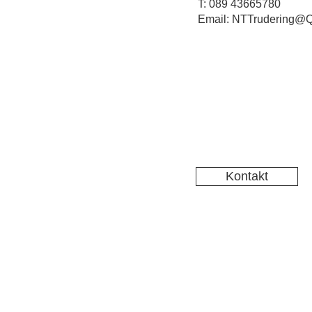
T: 089 43665780
Email: NTTrudering@Q
Kontakt