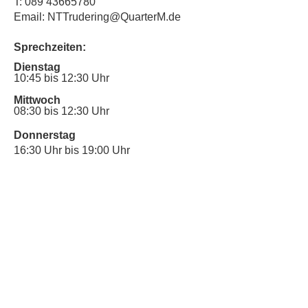
T:
089 43665780
Email: NTTrudering@QuarterM.de
Sprechzeiten:
Dienstag
10:45 bis 12:30 Uhr
Mittwoch
08:30 bis 12:30 Uhr
Donnerstag
16:30 Uhr bis 19:00 Uhr
Sprechstunde für Inklusionsanliegen:
Mittwoch
10:00 Uhr bis 12:30 Uhr
​Bitte nutze auch den Anrufbeantworter,
da wir vielleicht gerade im Gespräch
sind.
Kontakt