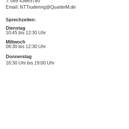
T:
089 43665780
Email: NTTrudering@QuarterM.de
Sprechzeiten:
Dienstag
10:45 bis 12:30 Uhr
Mittwoch
08:30 bis 12:30 Uhr
Donnerstag
16:30 Uhr bis 19:00 Uhr
Sprechstunde für Inklusionsanliegen:
Mittwoch
10:00 Uhr bis 12:30 Uhr
​Bitte nutze auch den Anrufbeantworter,
da wir vielleicht gerade im Gespräch
sind.
Kontakt