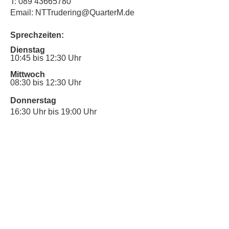
T:
089 43665780
Email: NTTrudering@QuarterM.de
Sprechzeiten:
Dienstag
10:45 bis 12:30 Uhr
Mittwoch
08:30 bis 12:30 Uhr
Donnerstag
16:30 Uhr bis 19:00 Uhr
Sprechstunde für Inklusionsanliegen:
Mittwoch
10:00 Uhr bis 12:30 Uhr
​Bitte nutze auch den Anrufbeantworter,
da wir vielleicht gerade im Gespräch
sind.
Kontakt