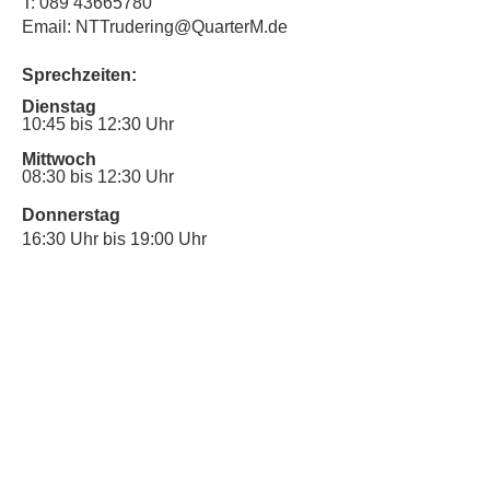
T:
089 43665780
Email: NTTrudering@QuarterM.de
Sprechzeiten:
Dienstag
10:45 bis 12:30 Uhr
Mittwoch
08:30 bis 12:30 Uhr
Donnerstag
16:30 Uhr bis 19:00 Uhr
Sprechstunde für Inklusionsanliegen:
Mittwoch
10:00 Uhr bis 12:30 Uhr
​Bitte nutze auch den Anrufbeantworter,
da wir vielleicht gerade im Gespräch
sind.
Kontakt