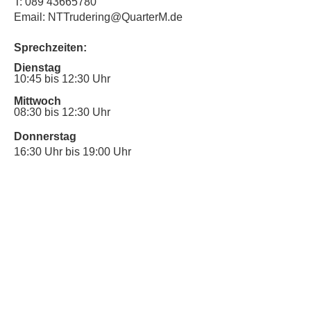
T:
089 43665780
Email: NTTrudering@QuarterM.de
Sprechzeiten:
Dienstag
10:45 bis 12:30 Uhr
Mittwoch
08:30 bis 12:30 Uhr
Donnerstag
16:30 Uhr bis 19:00 Uhr
Sprechstunde für Inklusionsanliegen:
Mittwoch
10:00 Uhr bis 12:30 Uhr
​Bitte nutze auch den Anrufbeantworter,
da wir vielleicht gerade im Gespräch
sind.
Kontakt