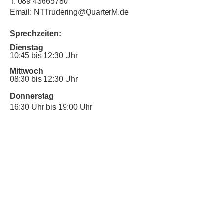
T:
089 43665780
Email: NTTrudering@QuarterM.de
Sprechzeiten:
Dienstag
10:45 bis 12:30 Uhr
Mittwoch
08:30 bis 12:30 Uhr
Donnerstag
16:30 Uhr bis 19:00 Uhr
Sprechstunde für Inklusionsanliegen:
Mittwoch
10:00 Uhr bis 12:30 Uhr
​Bitte nutze auch den Anrufbeantworter,
da wir vielleicht gerade im Gespräch
sind.
Kontakt