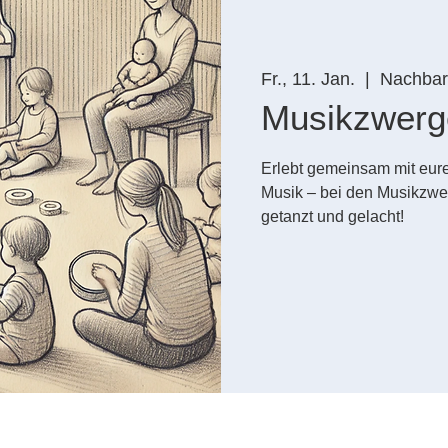
Fr., 11. Jan.
  |  
Nachbars
Musikzwerg
Erlebt gemeinsam mit eure
Musik – bei den Musikzwe
getanzt und gelacht!