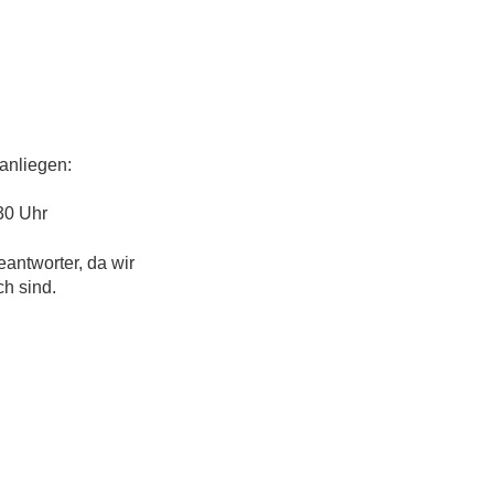
anliegen:
30 Uhr
eantworter, da wir
ch sind.