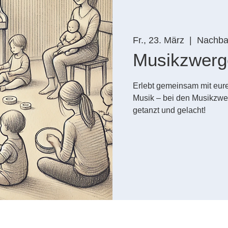
Fr., 23. März
  |  
Nachbar
Musikzwerg
Erlebt gemeinsam mit eure
Musik – bei den Musikzwe
getanzt und gelacht!