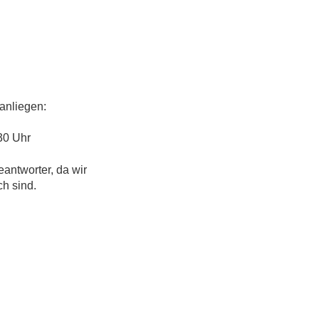
anliegen:
30 Uhr
eantworter, da wir
ch sind.