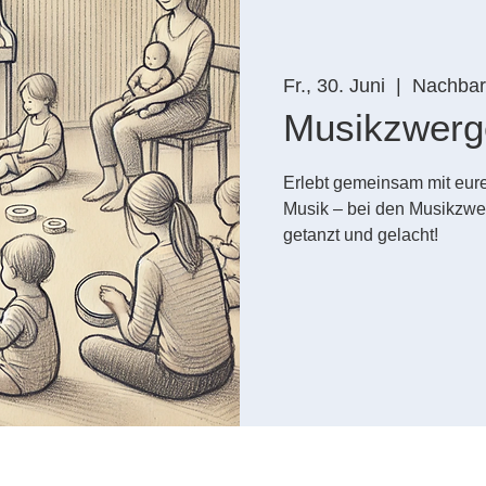
Fr., 30. Juni
  |  
Nachbars
Musikzwerg
Erlebt gemeinsam mit eure
Musik – bei den Musikzwe
getanzt und gelacht!