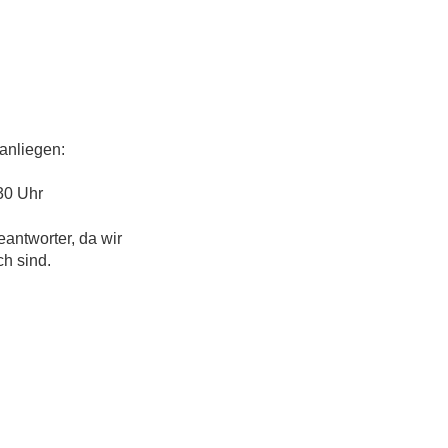
anliegen:
30 Uhr
eantworter, da wir
ch sind.