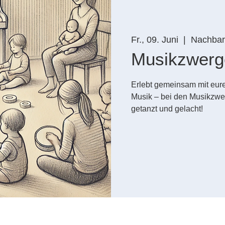
Fr., 09. Juni
  |  
Nachbars
Musikzwerg
Erlebt gemeinsam mit eure
Musik – bei den Musikzwe
getanzt und gelacht!