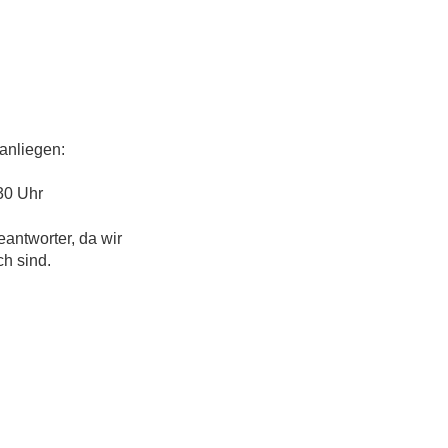
anliegen:
30 Uhr
eantworter, da wir
ch sind.