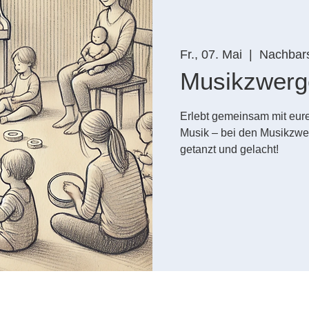
Fr., 07. Mai
  |  
Nachbars
Musikzwerg
Erlebt gemeinsam mit eure
Musik – bei den Musikzwe
getanzt und gelacht!