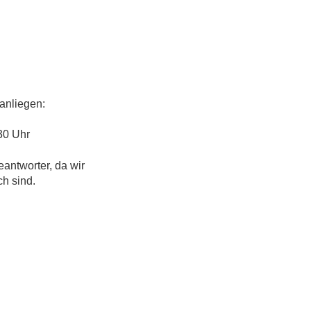
anliegen:
30 Uhr
eantworter, da wir
ch sind.