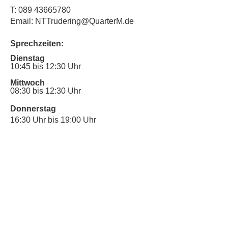
T:
089 43665780
Email: NTTrudering@QuarterM.de
Sprechzeiten:
Dienstag
10:45 bis 12:30 Uhr
Mittwoch
08:30 bis 12:30 Uhr
Donnerstag
16:30 Uhr bis 19:00 Uhr
Sprechstunde für Inklusionsanliegen:
Mittwoch
10:00 Uhr bis 12:30 Uhr
​Bitte nutze auch den Anrufbeantworter,
da wir vielleicht gerade im Gespräch
sind.
Kontakt