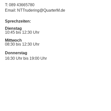
T:
089 43665780
Email: NTTrudering@QuarterM.de
Sprechzeiten:
Dienstag
10:45 bis 12:30 Uhr
Mittwoch
08:30 bis 12:30 Uhr
Donnerstag
16:30 Uhr bis 19:00 Uhr
Sprechstunde für Inklusionsanliegen:
Mittwoch
10:00 Uhr bis 12:30 Uhr
​Bitte nutze auch den Anrufbeantworter,
da wir vielleicht gerade im Gespräch
sind.
Kontakt