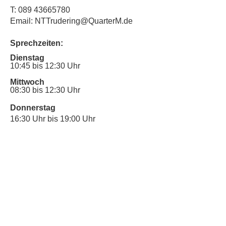
T:
089 43665780
Email: NTTrudering@QuarterM.de
Sprechzeiten:
Dienstag
10:45 bis 12:30 Uhr
Mittwoch
08:30 bis 12:30 Uhr
Donnerstag
16:30 Uhr bis 19:00 Uhr
Sprechstunde für Inklusionsanliegen:
Mittwoch
10:00 Uhr bis 12:30 Uhr
​Bitte nutze auch den Anrufbeantworter,
da wir vielleicht gerade im Gespräch
sind.
Kontakt