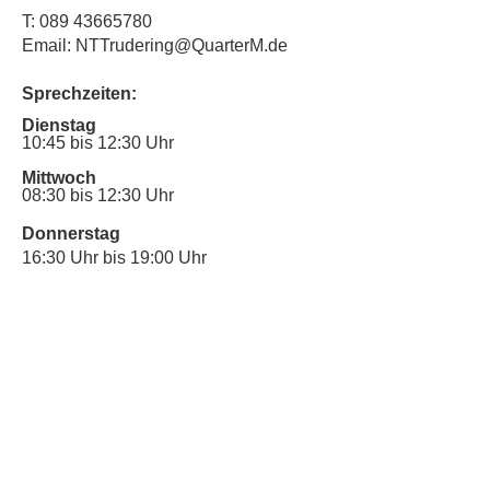
T:
089 43665780
Email: NTTrudering@QuarterM.de
Sprechzeiten:
Dienstag
10:45 bis 12:30 Uhr
Mittwoch
08:30 bis 12:30 Uhr
Donnerstag
16:30 Uhr bis 19:00 Uhr
Sprechstunde für Inklusionsanliegen:
Mittwoch
10:00 Uhr bis 12:30 Uhr
​Bitte nutze auch den Anrufbeantworter,
da wir vielleicht gerade im Gespräch
sind.
Kontakt