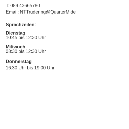
T:
089 43665780
Email: NTTrudering@QuarterM.de
Sprechzeiten:
Dienstag
10:45 bis 12:30 Uhr
Mittwoch
08:30 bis 12:30 Uhr
Donnerstag
16:30 Uhr bis 19:00 Uhr
Sprechstunde für Inklusionsanliegen:
Mittwoch
10:00 Uhr bis 12:30 Uhr
​Bitte nutze auch den Anrufbeantworter,
da wir vielleicht gerade im Gespräch
sind.
Kontakt