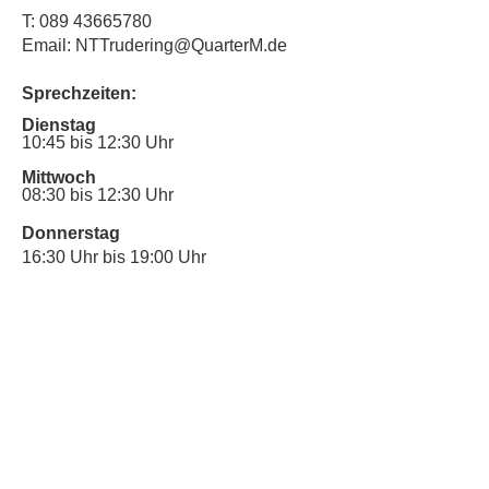
T:
089 43665780
Email: NTTrudering@QuarterM.de
Sprechzeiten:
Dienstag
10:45 bis 12:30 Uhr
Mittwoch
08:30 bis 12:30 Uhr
Donnerstag
16:30 Uhr bis 19:00 Uhr
Sprechstunde für Inklusionsanliegen:
Mittwoch
10:00 Uhr bis 12:30 Uhr
​Bitte nutze auch den Anrufbeantworter,
da wir vielleicht gerade im Gespräch
sind.
Kontakt