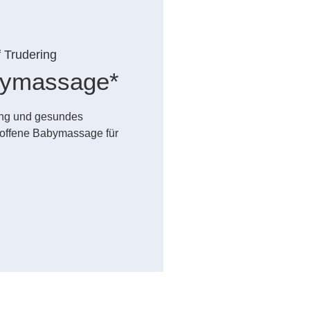
f Trudering
abymassage*
dung und gesundes
offene Babymassage für