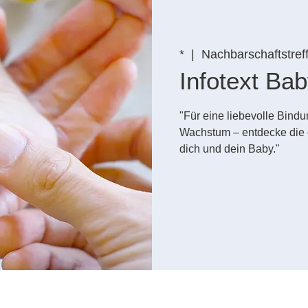
*
  |  
Nachbarschaftstref
Infotext B
"Für eine liebevolle Bin
Wachstum – entdecke die 
dich und dein Baby."