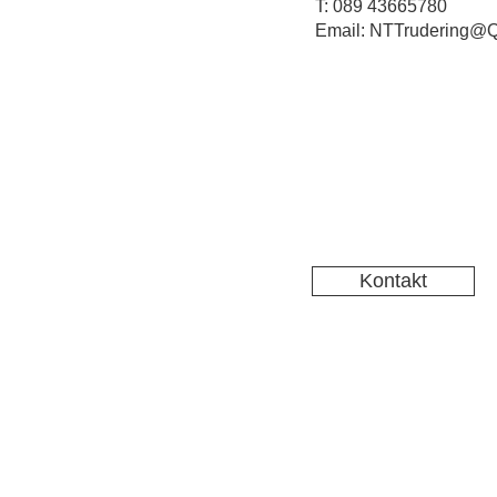
T: 089 43665780
Email: NTTrudering@Q
Kontakt