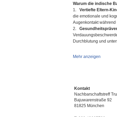
Warum die indische 
1.   
Vertiefte Eltern-K
die emotionale und kogn
Augenkontakt während d
2.   
Gesundheitspräven
Verdauungsbeschwerden 
Durchblutung und unte
Mehr anzeigen
Kontakt
Nachbarschaftstreff Tr
Bajuwarenstraße 92
81825 München