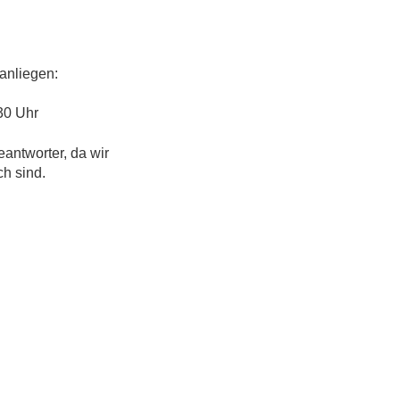
anliegen:
30 Uhr
eantworter, da wir
ch sind.