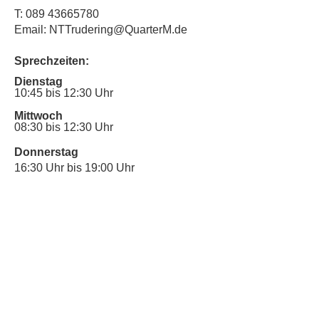
T:
089 43665780
Email: NTTrudering@QuarterM.de
Sprechzeiten:
Dienstag
10:45 bis 12:30 Uhr
Mittwoch
08:30 bis 12:30 Uhr
Donnerstag
16:30 Uhr bis 19:00 Uhr
Sprechstunde für Inklusionsanliegen:
Mittwoch
10:00 Uhr bis 12:30 Uhr
​Bitte nutze auch den Anrufbeantworter,
da wir vielleicht gerade im Gespräch
sind.
Kontakt