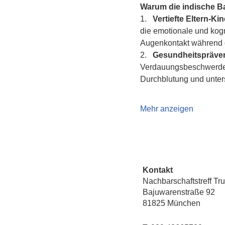
Warum die indische 
1.   
Vertiefte Eltern-K
die emotionale und kogn
Augenkontakt während d
2.   
Gesundheitspräven
Verdauungsbeschwerden 
Durchblutung und unte
Mehr anzeigen
Kontakt
Nachbarschaftstreff Tr
Bajuwarenstraße 92
81825 München