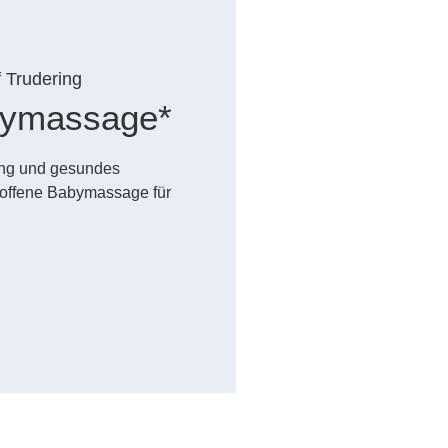
f Trudering
abymassage*
dung und gesundes
offene Babymassage für