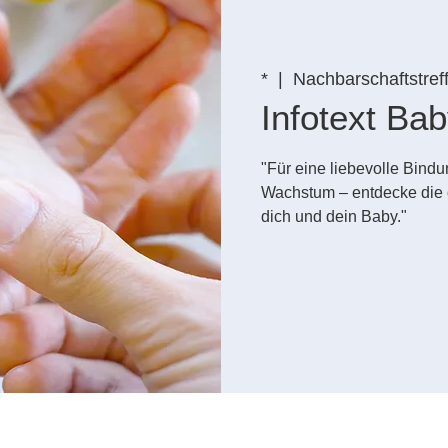
*
  |  
Nachbarschaftstref
Infotext B
"Für eine liebevolle Bin
Wachstum – entdecke die 
dich und dein Baby."