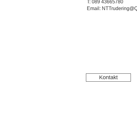
T: 089 43665780
Email: NTTrudering@Q
Kontakt