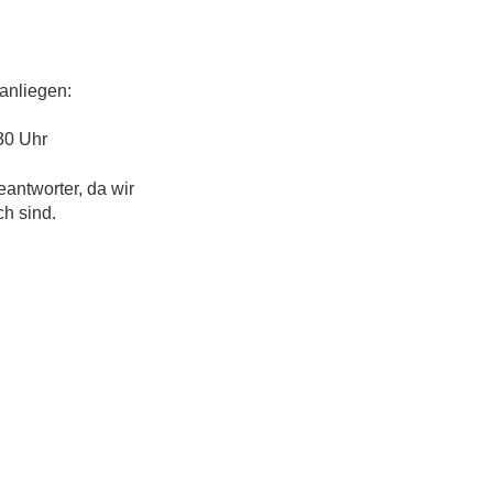
anliegen:
30 Uhr
eantworter, da wir
ch sind.