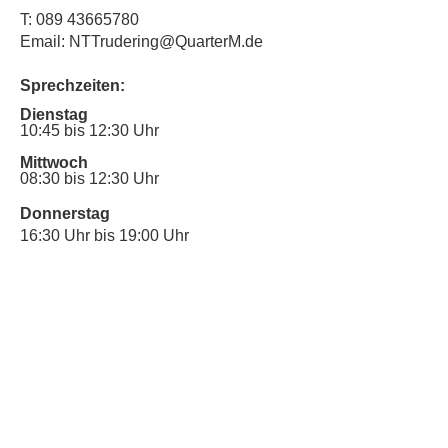
T:
089 43665780
Email: NTTrudering@QuarterM.de
Sprechzeiten:
Dienstag
10:45 bis 12:30 Uhr
Mittwoch
08:30 bis 12:30 Uhr
Donnerstag
16:30 Uhr bis 19:00 Uhr
Sprechstunde für Inklusionsanliegen:
Mittwoch
10:00 Uhr bis 12:30 Uhr
​Bitte nutze auch den Anrufbeantworter,
da wir vielleicht gerade im Gespräch
sind.
Kontakt