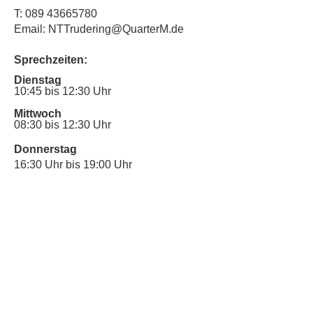
T:
089 43665780
Email: NTTrudering@QuarterM.de
Sprechzeiten:
Dienstag
10:45 bis 12:30 Uhr
Mittwoch
08:30 bis 12:30 Uhr
Donnerstag
16:30 Uhr bis 19:00 Uhr
Sprechstunde für Inklusionsanliegen:
Mittwoch
10:00 Uhr bis 12:30 Uhr
​Bitte nutze auch den Anrufbeantworter,
da wir vielleicht gerade im Gespräch
sind.
Kontakt