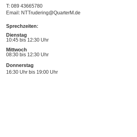
T:
089 43665780
Email: NTTrudering@QuarterM.de
Sprechzeiten:
Dienstag
10:45 bis 12:30 Uhr
Mittwoch
08:30 bis 12:30 Uhr
Donnerstag
16:30 Uhr bis 19:00 Uhr
Sprechstunde für Inklusionsanliegen:
Mittwoch
10:00 Uhr bis 12:30 Uhr
​Bitte nutze auch den Anrufbeantworter,
da wir vielleicht gerade im Gespräch
sind.
Kontakt