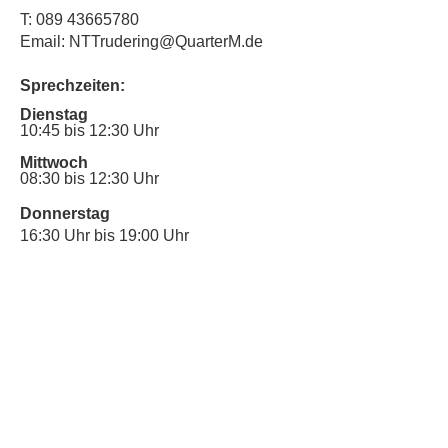
T:
089 43665780
Email: NTTrudering@QuarterM.de
Sprechzeiten:
Dienstag
10:45 bis 12:30 Uhr
Mittwoch
08:30 bis 12:30 Uhr
Donnerstag
16:30 Uhr bis 19:00 Uhr
Sprechstunde für Inklusionsanliegen:
Mittwoch
10:00 Uhr bis 12:30 Uhr
​Bitte nutze auch den Anrufbeantworter,
da wir vielleicht gerade im Gespräch
sind.
Kontakt