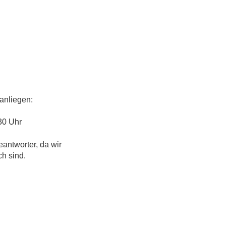
anliegen:
30 Uhr
eantworter, da wir
ch sind.