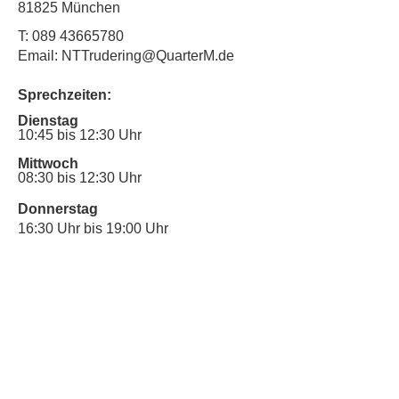
81825 München
T:
089 43665780
Email: NTTrudering@QuarterM.de
Sprechzeiten:
Dienstag
10:45 bis 12:30 Uhr
Mittwoch
08:30 bis 12:30 Uhr
Donnerstag
16:30 Uhr bis 19:00 Uhr
Sprechstunde für Inklusionsanliegen:
Mittwoch
10:00 Uhr bis 12:30 Uhr
​Bitte nutze auch den Anrufbeantworter,
da wir vielleicht gerade im Gespräch
sind.