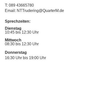
T:
089 43665780
Email: NTTrudering@QuarterM.de
Sprechzeiten:
Dienstag
10:45 bis 12:30 Uhr
Mittwoch
08:30 bis 12:30 Uhr
Donnerstag
16:30 Uhr bis 19:00 Uhr
Sprechstunde für Inklusionsanliegen:
Mittwoch
10:00 Uhr bis 12:30 Uhr
​Bitte nutze auch den Anrufbeantworter,
da wir vielleicht gerade im Gespräch
sind.
Kontakt