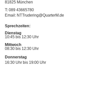
81825 München
T:
089 43665780
Email: NTTrudering@QuarterM.de
Sprechzeiten:
Dienstag
10:45 bis 12:30 Uhr
Mittwoch
08:30 bis 12:30 Uhr
Donnerstag
16:30 Uhr bis 19:00 Uhr
Sprechstunde für Inklusionsanliegen:
Mittwoch
10:00 Uhr bis 12:30 Uhr
​Bitte nutze auch den Anrufbeantworter,
da wir vielleicht gerade im Gespräch
sind.