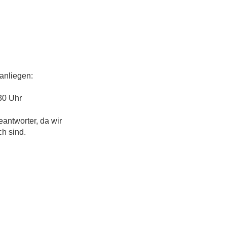
anliegen:
30 Uhr
eantworter, da wir
ch sind.