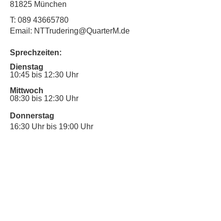
81825 München
T:
089 43665780
Email: NTTrudering@QuarterM.de
Sprechzeiten:
Dienstag
10:45 bis 12:30 Uhr
Mittwoch
08:30 bis 12:30 Uhr
Donnerstag
16:30 Uhr bis 19:00 Uhr
Sprechstunde für Inklusionsanliegen:
Mittwoch
10:00 Uhr bis 12:30 Uhr
​Bitte nutze auch den Anrufbeantworter,
da wir vielleicht gerade im Gespräch
sind.