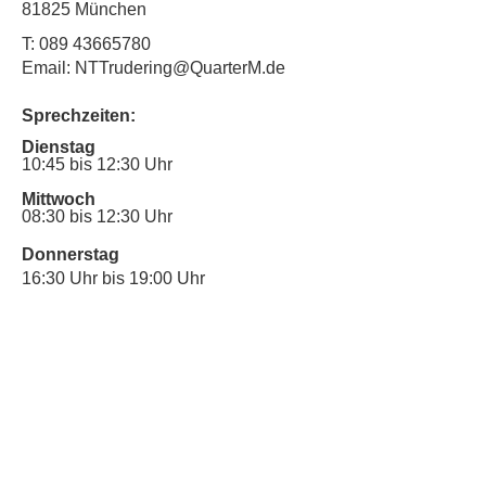
81825 München
T:
089 43665780
Email: NTTrudering@QuarterM.de
Sprechzeiten:
Dienstag
10:45 bis 12:30 Uhr
Mittwoch
08:30 bis 12:30 Uhr
Donnerstag
16:30 Uhr bis 19:00 Uhr
Sprechstunde für Inklusionsanliegen:
Mittwoch
10:00 Uhr bis 12:30 Uhr
​Bitte nutze auch den Anrufbeantworter,
da wir vielleicht gerade im Gespräch
sind.