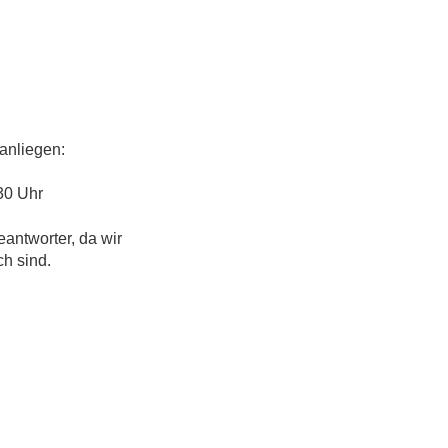
anliegen:
30 Uhr
eantworter, da wir
ch sind.