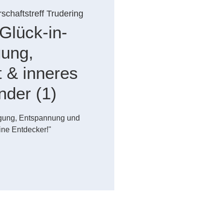
schaftstreff Trudering
Glück-in-
gung,
 & inneres
nder (1)
gung, Entspannung und
ine Entdecker!"