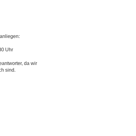
anliegen:
30 Uhr
eantworter, da wir
ch sind.