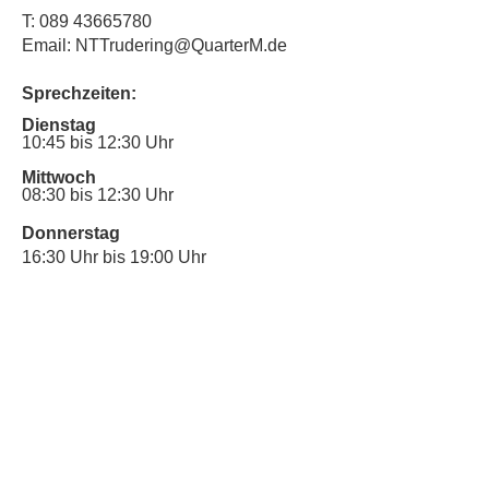
T:
089 43665780
Email: NTTrudering@QuarterM.de
Sprechzeiten:
Dienstag
10:45 bis 12:30 Uhr
Mittwoch
08:30 bis 12:30 Uhr
Donnerstag
16:30 Uhr bis 19:00 Uhr
Sprechstunde für Inklusionsanliegen:
Mittwoch
10:00 Uhr bis 12:30 Uhr
​Bitte nutze auch den Anrufbeantworter,
da wir vielleicht gerade im Gespräch
sind.
Kontakt