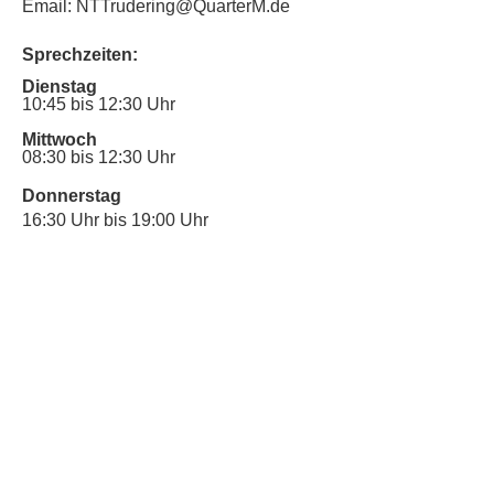
Email: NTTrudering@QuarterM.de
Sprechzeiten:
Dienstag
10:45 bis 12:30 Uhr
Mittwoch
08:30 bis 12:30 Uhr
Donnerstag
16:30 Uhr bis 19:00 Uhr
Sprechstunde für Inklusionsanliegen:
Mittwoch
10:00 Uhr bis 12:30 Uhr
​Bitte nutze auch den Anrufbeantworter,
da wir vielleicht gerade im Gespräch
sind.
Kontakt