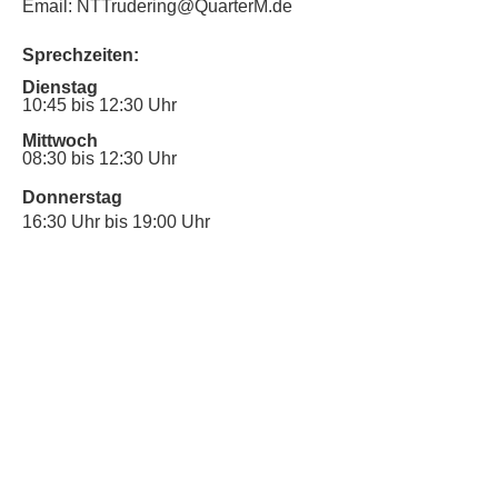
Email: NTTrudering@QuarterM.de
Sprechzeiten:
Dienstag
10:45 bis 12:30 Uhr
Mittwoch
08:30 bis 12:30 Uhr
Donnerstag
16:30 Uhr bis 19:00 Uhr
Sprechstunde für Inklusionsanliegen:
Mittwoch
10:00 Uhr bis 12:30 Uhr
​Bitte nutze auch den Anrufbeantworter,
da wir vielleicht gerade im Gespräch
sind.
Kontakt