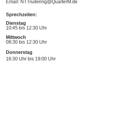
Email: NTTrudering@QuarterM.de
Sprechzeiten:
Dienstag
10:45 bis 12:30 Uhr
Mittwoch
08:30 bis 12:30 Uhr
Donnerstag
16:30 Uhr bis 19:00 Uhr
Sprechstunde für Inklusionsanliegen:
Mittwoch
10:00 Uhr bis 12:30 Uhr
​Bitte nutze auch den Anrufbeantworter,
da wir vielleicht gerade im Gespräch
sind.
Kontakt