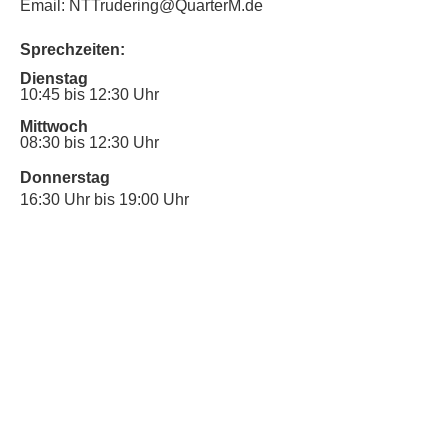
Email: NTTrudering@QuarterM.de
Sprechzeiten:
Dienstag
10:45 bis 12:30 Uhr
Mittwoch
08:30 bis 12:30 Uhr
Donnerstag
16:30 Uhr bis 19:00 Uhr
Sprechstunde für Inklusionsanliegen:
Mittwoch
10:00 Uhr bis 12:30 Uhr
​Bitte nutze auch den Anrufbeantworter,
da wir vielleicht gerade im Gespräch
sind.
Kontakt